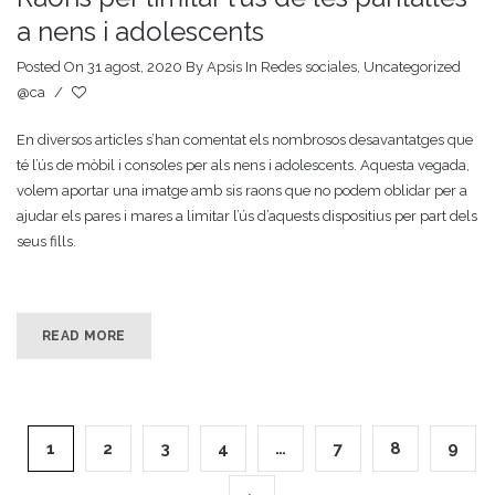
a nens i adolescents
Posted On 31 agost, 2020
By
Apsis
In
Redes sociales
,
Uncategorized
@ca
/
En diversos articles s’han comentat els nombrosos desavantatges que
té l’ús de mòbil i consoles per als nens i adolescents. Aquesta vegada,
volem aportar una imatge amb sis raons que no podem oblidar per a
ajudar els pares i mares a limitar l’ús d’aquests dispositius per part dels
seus fills.
READ MORE
1
2
3
4
…
7
8
9