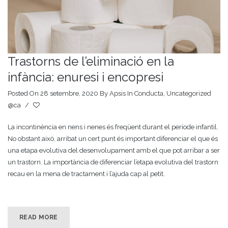
Trastorns de l’eliminació en la
infància: enuresi i encopresi
Posted On 28 setembre, 2020
By
Apsis
In
Conducta
,
Uncategorized
@ca
/
La incontinència en nens i nenes és freqüent durant el període infantil.
No obstant això, arribat un cert punt és important diferenciar el que és
una etapa evolutiva del desenvolupament amb el que pot arribar a ser
un trastorn. La importància de diferenciar l’etapa evolutiva del trastorn
recau en la mena de tractament i l’ajuda cap al petit.
READ MORE