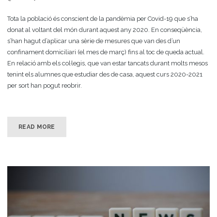
Tota la població és conscient de la pandèmia per Covid-19 que s’ha
donat al voltant del món durant aquest any 2020. En conseqüència,
s’han hagut d’aplicar una sèrie de mesures que van des d’un
confinament domiciliari (el mes de març) fins al toc de queda actual.
En relació amb els col·legis, que van estar tancats durant molts mesos
tenint els alumnes que estudiar des de casa, aquest curs 2020-2021
per sort han pogut reobrir.
READ MORE