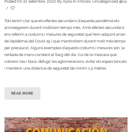
Posted On 22 setembre, 2020
By
Apsis
In
Articles
,
Uncategorized @ca
/
Tots tenim clar que els efectes secundaris d’aquesta pandèmia els
arrossegarem durant moltíssim temps més. Amb efectes secundaris
ens referim a costums i mesures de seguretat que hem adquirit arran
de l’epidèmia del Covid-19 i que mantindrem durant molt més temps
per precaució. Alguns exemples d’aquests costums i mesures són, la
rentada de mans constant al llarg del dia, l’ús de la màscara que
cobreixi nas i boca, defugir les aglomeracions, evitar els espais tancats
i mantenir una distància de seguretat de mínim 1,5 metres.
READ MORE