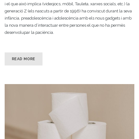
i el que això implica (videojocs, mòbil, Tauleta, xarxes socials, etc.) la
generació Z (els nascuts a partir de 1996) ha conviscut durant la seva
infància, preadolescència i adolescència amb els nous gadgets i amb
la nova manera d’interactuar entre persones el que no ha permès
desenvolupar la paciència.
READ MORE