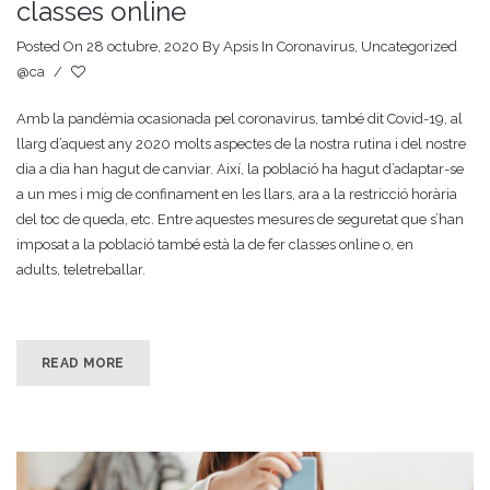
classes online
Posted On 28 octubre, 2020
By
Apsis
In
Coronavirus
,
Uncategorized
@ca
/
Amb la pandèmia ocasionada pel coronavirus, també dit Covid-19, al
llarg d’aquest any 2020 molts aspectes de la nostra rutina i del nostre
dia a dia han hagut de canviar. Així, la població ha hagut d’adaptar-se
a un mes i mig de confinament en les llars, ara a la restricció horària
del toc de queda, etc. Entre aquestes mesures de seguretat que s’han
imposat a la població també està la de fer classes online o, en
adults, teletreballar.
READ MORE