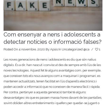
Com ensenyar a nens i adolescents a
detectar notícies o informació falses?
Posted On 4 novembre, 2020
By
Apsis
In
Uncategorized @ca
/
1
Les noves generacions de nens i adolescents es diu que són natius
digitals. És a dir, han nascut i conviscut des de sempre amb l’ús de les
noves tecnologies. Aquest fet té alguns avantatges com, per exemple,
que coneixen tots els nous avanços com a maquinari i programari, es
mantenen actualitzats, tenen facilitat en l’ús d’aparells electrònics i
poden accedir a informació que no coneixen de manera fàcil i ràpida.
Per contra, pertànyer a aquesta generació també té alguns
desavantatges i és que es passen massa hores davant de les pantalles,
sovint obliden altres entreteniments i quefers per quedar-se jugant o