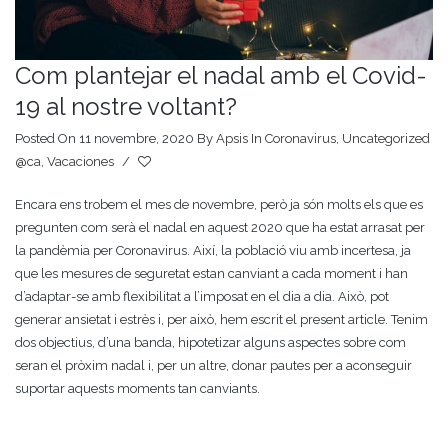
Com plantejar el nadal amb el Covid-
19 al nostre voltant?
Posted On 11 novembre, 2020
By
Apsis
In
Coronavirus
,
Uncategorized
@ca
,
Vacaciones
/
Encara ens trobem el mes de novembre, però ja són molts els que es
pregunten com serà el nadal en aquest 2020 que ha estat arrasat per
la pandèmia per Coronavirus. Així, la població viu amb incertesa, ja
que les mesures de seguretat estan canviant a cada moment i han
d’adaptar-se amb flexibilitat a l’imposat en el dia a dia. Això, pot
generar ansietat i estrès i, per això, hem escrit el present article. Tenim
dos objectius, d’una banda, hipotetizar alguns aspectes sobre com
seran el pròxim nadal i, per un altre, donar pautes per a aconseguir
suportar aquests moments tan canviants.