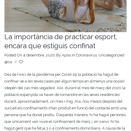
La importància de practicar esport,
encara que estiguis confinat
Posted On 4 desembre, 2020
By
Apsis
In
Coronavirus
,
Uncategorized
@ca
/
Des de l’inici de la pandèmia per Covid-19 la població ha hagut de
confinar-se a les seves cases per algun temps en almenys una ocasió
(depèn del cas més vegades). Així, durant el mes de març del 2020 la
població espanyola va haver de romandre en les seves residències
durant, aproximadament, un mes i mig. Ara, nou mesos després del
succeït els confinaments s’han produït en funció del contacte amb una
persona que ha donat positiu. D’aquesta manera, hi ha hagut persones
que únicament van viure el confinament de març i, en canvi, hi ha
hagut gent que ha fet ja 3 o 4 confinaments domiciliaris. A causa de la