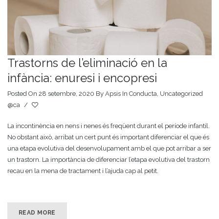
Trastorns de l’eliminació en la
infància: enuresi i encopresi
Posted On 28 setembre, 2020
By
Apsis
In
Conducta
,
Uncategorized
@ca
/
La incontinència en nens i nenes és freqüent durant el període infantil.
No obstant això, arribat un cert punt és important diferenciar el que és
una etapa evolutiva del desenvolupament amb el que pot arribar a ser
un trastorn. La importància de diferenciar l’etapa evolutiva del trastorn
recau en la mena de tractament i l’ajuda cap al petit.
READ MORE