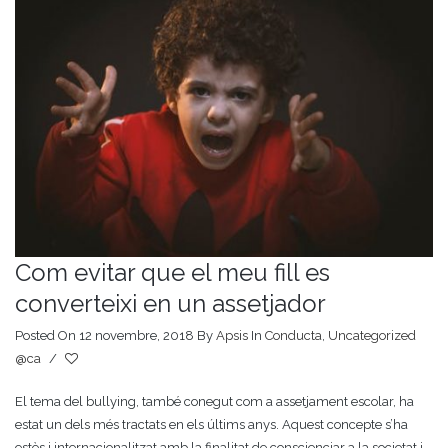
Com evitar que el meu fill es
converteixi en un assetjador
Posted On 12 novembre, 2018
By
Apsis
In
Conducta
,
Uncategorized
@ca
/
El tema del bullying, també conegut com a assetjament escolar, ha
estat un dels més tractats en els últims anys. Aquest concepte s’ha
estès i internacionalitzat amb la finalitat de conscienciar a la societat i