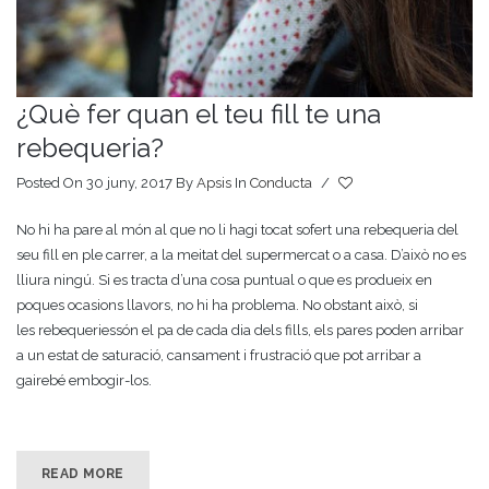
¿Què fer quan el teu fill te una
rebequeria?
Posted On 30 juny, 2017
By
Apsis
In
Conducta
/
No hi ha pare al món al que no li hagi tocat sofert una rebequeria del
seu fill en ple carrer, a la meitat del supermercat o a casa. D’això no es
lliura ningú. Si es tracta d’una cosa puntual o que es produeix en
poques ocasions llavors, no hi ha problema. No obstant això, si
les rebequeriessón el pa de cada dia dels fills, els pares poden arribar
a un estat de saturació, cansament i frustració que pot arribar a
gairebé embogir-los.
READ MORE