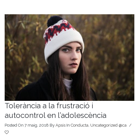
Tolerància a la frustració i
autocontrol en l’adolescència
Posted On 7 maig, 2018
By
Apsis
In
Conducta
,
Uncategorized @ca
/