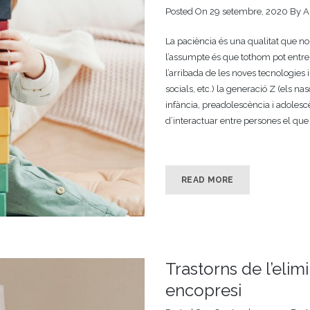
Posted On 29 setembre, 2020
By
A
La paciència és una qualitat que no 
l’assumpte és que tothom pot entren
l’arribada de les noves tecnologies 
socials, etc.) la generació Z (els n
infància, preadolescència i adole
d’interactuar entre persones el qu
READ MORE
Trastorns de l’elimi
encopresi