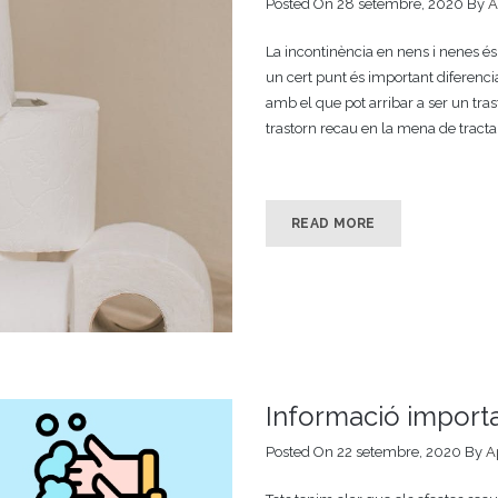
Posted On 28 setembre, 2020
By
A
La incontinència en nens i nenes és 
un cert punt és important diferenc
amb el que pot arribar a ser un tras
trastorn recau en la mena de tractam
READ MORE
Informació import
Posted On 22 setembre, 2020
By
A