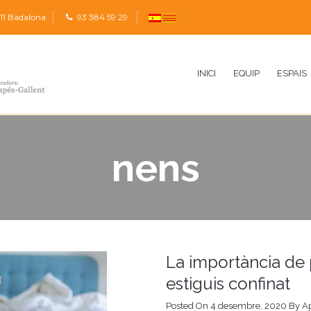
911 Badalona
9
3 384 59 29
INICI
EQUIP
ESPAIS
nens
La importància de 
estiguis confinat
Posted On 4 desembre, 2020
By
Ap