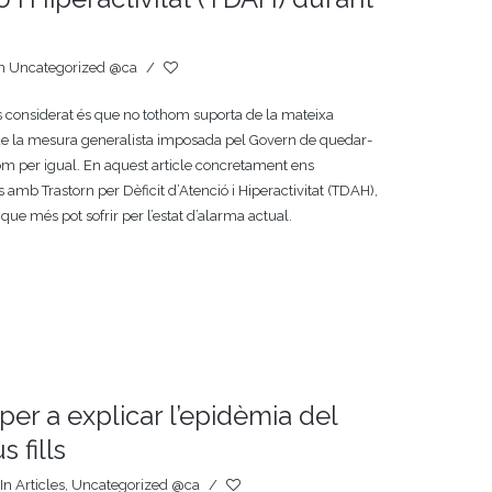
In
Uncategorized @ca
/
 considerat és que no tothom suporta de la mateixa
que la mesura generalista imposada pel Govern de quedar-
hom per igual. En aquest article concretament ens
 amb Trastorn per Dèficit d’Atenció i Hiperactivitat (TDAH),
s que més pot sofrir per l’estat d’alarma actual.
er a explicar l’epidèmia del
 fills
In
Articles
,
Uncategorized @ca
/