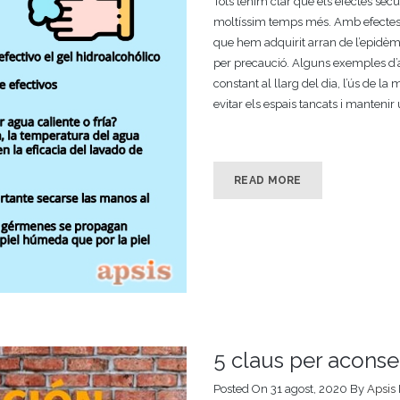
Tots tenim clar que els efectes se
moltíssim temps més. Amb efectes 
que hem adquirit arran de l’epidè
per precaució. Alguns exemples d’
constant al llarg del dia, l’ús de l
evitar els espais tancats i manteni
READ MORE
5 claus per aconse
Posted On 31 agost, 2020
By
Apsis