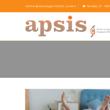
Centre de psicologia infantil i juvenil
Temple, 27 · 08