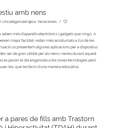
l’estiu amb nens
In
Uncategorized @ca
,
Vacaciones
/
a saben més d’aparells electrònics i gadgets que ningú. A
xen major facilitat i estan més acostumats a l’ús de les
inuació us presentem algunes aplicacions per a dispositius
n ser de gran utilitat per als nens i nenes durant aquest
no es passin el dia enganxats a les noves tecnologies però
 usar-les, que les facin d’una manera educativa.
a pares de fills amb Trastorn
ió i Hiperactivitat (TDAH) durant