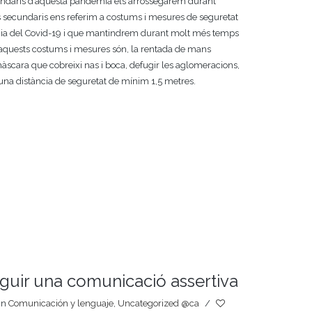
cundaris d’aquesta pandèmia els arrossegarem durant
secundaris ens referim a costums i mesures de seguretat
mia del Covid-19 i que mantindrem durant molt més temps
aquests costums i mesures són, la rentada de mans
a màscara que cobreixi nas i boca, defugir les aglomeracions,
r una distància de seguretat de mínim 1,5 metres.
guir una comunicació assertiva
In
Comunicación y lenguaje
,
Uncategorized @ca
/