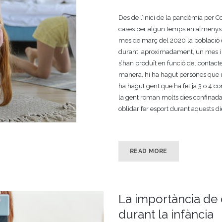
Des de l’inici de la pandèmia per C
cases per algun temps en almenys u
mes de març del 2020 la població 
durant, aproximadament, un mes i 
s’han produït en funció del contac
manera, hi ha hagut persones que ú
ha hagut gent que ha fet ja 3 o 4 co
la gent roman molts dies confinada 
oblidar fer esport durant aquests di
READ MORE
La importància de 
durant la infància