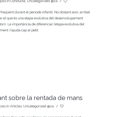
psis
In
Conducta
,
Uncategorized @ca
/
freqüent durant el període infantil. No obstant això, arribat
iar el que és una etapa evolutiva del desenvolupament
torn. La importància de diferenciar l’etapa evolutiva del
ent i l’ajuda cap al petit.
ant sobre la rentada de mans
psis
In
Articles
,
Uncategorized @ca
/