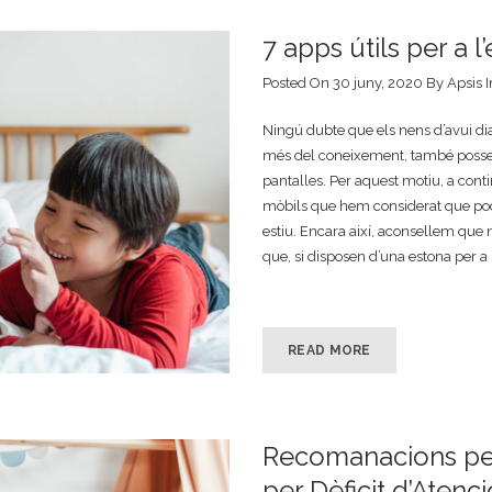
7 apps útils per a 
Posted On 30 juny, 2020
By
Apsis
Ningú dubte que els nens d’avui di
més del coneixement, també posseei
pantalles. Per aquest motiu, a cont
mòbils que hem considerat que pode
estiu. Encara així, aconsellem que 
que, si disposen d’una estona per a
READ MORE
Recomanacions per 
per Dèficit d’Atenc