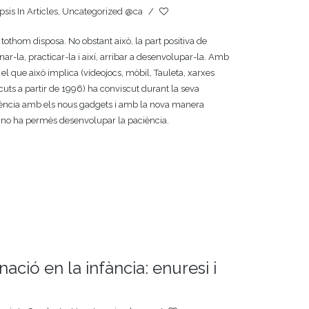
psis
In
Articles
,
Uncategorized @ca
/
tothom disposa. No obstant això, la part positiva de
ar-la, practicar-la i així, arribar a desenvolupar-la. Amb
i el que això implica (videojocs, mòbil, Tauleta, xarxes
ascuts a partir de 1996) ha conviscut durant la seva
scència amb els nous gadgets i amb la nova manera
e no ha permès desenvolupar la paciència.
nació en la infància: enuresi i