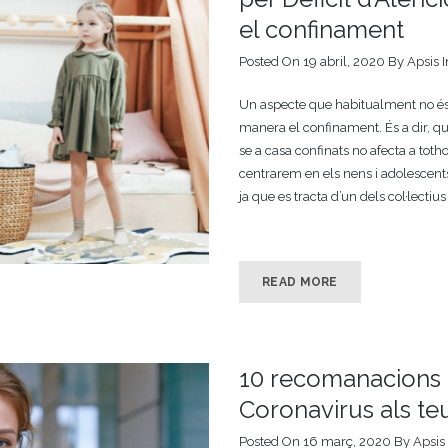
el confinament
Posted On 19 abril, 2020
By
Apsis
Un aspecte que habitualment no és
manera el confinament. És a dir, 
se a casa confinats no afecta a tot
centrarem en els nens i adolescents
ja que es tracta d’un dels col·lectiu
READ MORE
10 recomanacions p
Coronavirus als teus
Posted On 16 març, 2020
By
Apsis