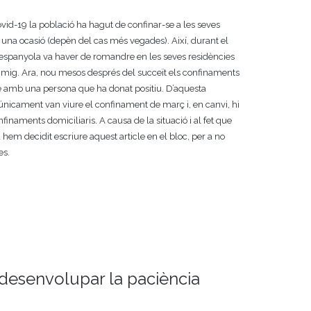
ovid-19 la població ha hagut de confinar-se a les seves
na ocasió (depèn del cas més vegades). Així, durant el
espanyola va haver de romandre en les seves residències
mig. Ara, nou mesos després del succeït els confinaments
te amb una persona que ha donat positiu. D’aquesta
nicament van viure el confinament de març i, en canvi, hi
nfinaments domiciliaris. A causa de la situació i al fet que
hem decidit escriure aquest article en el bloc, per a no
es.
desenvolupar la paciència