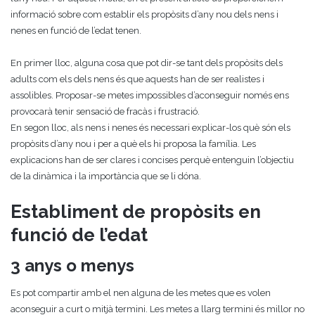
informació sobre com establir els propòsits d’any nou dels nens i
nenes en funció de l’edat tenen.
En primer lloc, alguna cosa que pot dir-se tant dels propòsits dels
adults com els dels nens és que aquests han de ser realistes i
assolibles. Proposar-se metes impossibles d’aconseguir només ens
provocarà tenir sensació de fracàs i frustració.
En segon lloc, als nens i nenes és necessari explicar-los què són els
propòsits d’any nou i per a què els hi proposa la família. Les
explicacions han de ser clares i concises perquè entenguin l’objectiu
de la dinàmica i la importància que se li dóna.
Establiment de propòsits en
funció de l’edat
3 anys o menys
Es pot compartir amb el nen alguna de les metes que es volen
aconseguir a curt o mitjà termini. Les metes a llarg termini és millor no