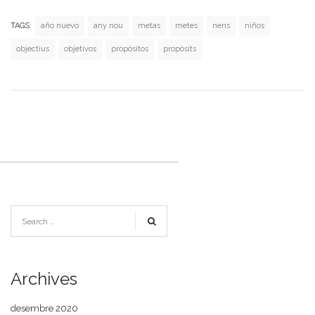
TAGS:
año nuevo
any nou
metas
metes
nens
niños
objectius
objetivos
propósitos
propòsits
Archives
desembre 2020