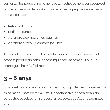
comentar-les ja que el nen o nena és tan petit que no té concepció del
temps i no serviria de res. Alguns exemples de propòsits en aquesta
franja d’edat són:
Retirar el bolquer
Retirar el xumet
Aprendre a compartir les joguines
Aprendre a recollir les seves joguines
En aquest cas resulta molt útil col·locar imatges o dibuixos de cada
propòsit perquè els nens i nenes tinguin fàcil accés a ell i puguin
aconseguir-ho més fàcilment.
3 – 6 anys
En aquest cas com són una mica més majors poden involucrar-se una
mica més a l’hora de fer la llista. No obstant això, encara seran els
pares els que establiran i proposaran els objectius. Alguns exemples
són: