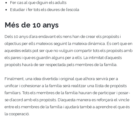
Fer cas al que diguin els adults
Estudiar i fer tots els deures de l’escola
Més de 10 anys
Dels 10 anys d’ara endavant els nens han de crear els propòsits i
objectius per ells mateixos seguint la mateixa dinàmica. És cert que en
aquestes edats pot ser que no vulguin compartir tots els propòsits amb
els pares i que es guardin alguns per a ells. La intimitat d’aquests
propòsits haurà de ser respectada pels membres de la família.
Finalment, una idea divertida i original que alhora servirà per a
unificar i cohesionar a la família serà realitzar una llista de propòsits
familiars. Tots els membres de la família hauran de participar i posar-
se d’acord amb els propòsits. D’aquesta manera es reforçarà el vincle
entre els membres de la família i ajudarà també a aprendre el que és
la cooperació.