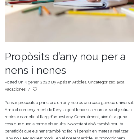
Propòsits d’any nou per a
nens i nenes
Posted On 4 gener, 2020
By
Apsis
In
Articles
,
Uncategorized @ca
,
Vacaciones
/
Pensar propòsits a principi d’un any nou és una cosa gairebé universal.
Amb el començament de l’any la gent tendeix a marcar-se objectius i
reptes a complir al llarg d’aquest any. Generalment, això és alguna
cosa que duen a terme els adults. No obstant això, també resulta
beneficiós que els nens també ho facin i pensin en metes a realitzar
l’any nou. Per aquest motiu, en el present article us proporcionem