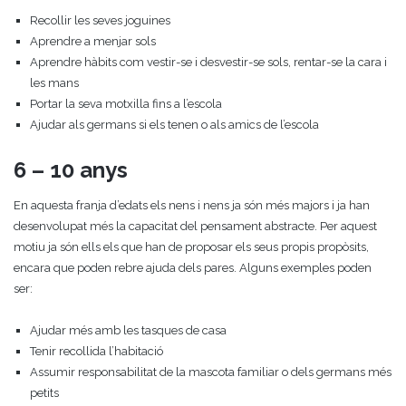
Recollir les seves joguines
Aprendre a menjar sols
Aprendre hàbits com vestir-se i desvestir-se sols, rentar-se la cara i
les mans
Portar la seva motxilla fins a l’escola
Ajudar als germans si els tenen o als amics de l’escola
6 – 10 anys
En aquesta franja d’edats els nens i nens ja són més majors i ja han
desenvolupat més la capacitat del pensament abstracte. Per aquest
motiu ja són ells els que han de proposar els seus propis propòsits,
encara que poden rebre ajuda dels pares. Alguns exemples poden
ser:
Ajudar més amb les tasques de casa
Tenir recollida l’habitació
Assumir responsabilitat de la mascota familiar o dels germans més
petits