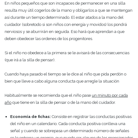
En niños pequeños que son incapaces de permanecer en una silla
resulta muy útil cogerlos de la mano y obligarlos a que se mantengan
así durante un tiempo determinado. El estar atados a la mano del
cuidador (sobretodo si son niños con energía y movidos) los pondrá
nerviosos y se aburrirán en seguida. Eso hará que aprendan a que
deben obedecer las ordenes de los progenitores.
Si el niño no obedece a la primera se le avisará de las consecuencias
(que irá a la silla de pensar).
Cuando haya pasado el tiempo se le dice al niño que pida perdón o
bien que lleve a cabo alguna conducta que arregle la situación
Habitualmente se recomienda que el niño pase
un minuto por cada
año
que tiene en la silla de pensar o de la mano del cuidador.
Economía de fichas:
Consiste en registrar las conductas positivas
del niño en un calendario. Cada conducta positiva conlleva una
señal y cuando se sobrepasa un determinado número de señales
se le entrega un premio, que puede ser alguno de los mencionados