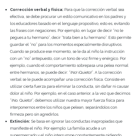
Corrección verbal y física:
Para que la corrección verbal sea
efectiva, se debe procurar un estilo comunicativo en los padres y
los educadores basado en el lenguaje propositivo, esto es, evitando
las frases con negaciones. Por ejemplo, en lugar de decir “no le
pegues a tu hermano”, decir “trata bien a tu hermano”. Esto permite
guardar el “no” para los momentos especialmente disruptivos.
Cuando se produce ese momento, se le da al niño la instrucción
con un “no” antepuesto, con un tono de voz firme y enérgico. Por
ejemplo, cuando el comportamiento sobrepasa una pelea normal
entre hermanos, se puede decir: “¡No! ¡Quieto!”. A la corrección
verbal se le puede acompañar una corrección física. Consiste en
utilizar cierta fuerza para eliminar la conducta, sin dañar ni causar
dolor al niño. Por ejemplo, en el caso anterior, a la vez que decimos
“¡No. Quieto!”, debemos utilizar nuestra mayor fuerza física para
interponernos entre los niños que pelean, separándolos con
firmeza pero sin agredirlos.
Extinción:
Se basa en ignorar las conductas inapropiadas que
manifieste el niño. Por ejemplo: La familia acude a un
supermercado y el niño interrumpe constantemente pidiendo