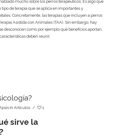
hablado mucho sobre los perros terapéuticos. Es algo que
tipo de terapia que se aplica en importantes y
pitales. Concretamente, las terapias que incluyen a perros
rapia Asistida con Animales (TAA). Sin embargo, hay
se desconocen como por ejemplo qué beneficios aportan,
características deben reunir.
sicología?
Apsis
In
Artículos
/
1
ué sirve la
?