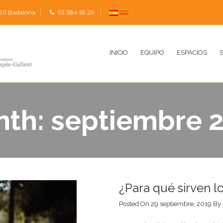
911 Badalona
9
3 384 59 29
INICIO
EQUIPO
ESPACIOS
nth:
septiembre 
¿Para qué sirven l
Posted On 29 septiembre, 2019
By