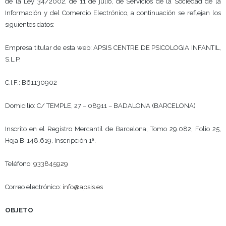
de la Ley 34/2002, de 11 de julio, de Servicios de la Sociedad de la
Información y del Comercio Electrónico, a continuación se reflejan los
siguientes datos:
Empresa titular de esta web: APSIS CENTRE DE PSICOLOGIA INFANTIL,
S.L.P.
C.I.F.: B61130902
Domicilio: C/ TEMPLE, 27 – 08911 – BADALONA (BARCELONA)
Inscrito en el Registro Mercantil de Barcelona, Tomo 29.082, Folio 25,
Hoja B-148.619, Inscripción 1ª.
Teléfono:
933845929
Correo electrónico:
info@apsis.es
OBJETO