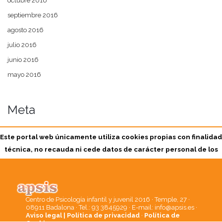
octubre 2016
septiembre 2016
agosto 2016
julio 2016
junio 2016
mayo 2016
Meta
Acceder
Este portal web únicamente utiliza cookies propias con finalidad
técnica, no recauda ni cede datos de carácter personal de los
usuarios sin su conocimiento.
Sin embargo, puede contener enlaces a sitios web de terceros con políticas
de privacidad ajenas a la de APSIS CENTRE DE PSICOLOGIA INFANTIL,
Centro de Psicología infantil y juvenil 2016 · Temple, 27 ·
S.L.P. que usted podrá decidir si acepta o no cuando acceda a ellos.
08911 Badalona · Tel.: 93 3845929 · E-mail: info@apsis.es ·
Política de Cookies
|
Aceptar
Aviso legal | Política de privacidad
·
Política de