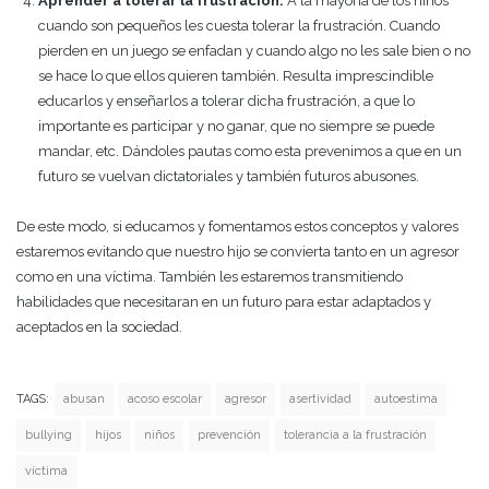
Aprender a tolerar la frustración.
A la mayoría de los niños
cuando son pequeños les cuesta tolerar la frustración. Cuando
pierden en un juego se enfadan y cuando algo no les sale bien o no
se hace lo que ellos quieren también. Resulta imprescindible
educarlos y enseñarlos a tolerar dicha frustración, a que lo
importante es participar y no ganar, que no siempre se puede
mandar, etc. Dándoles pautas como esta prevenimos a que en un
futuro se vuelvan dictatoriales y también futuros abusones.
De este modo, si educamos y fomentamos estos conceptos y valores
estaremos evitando que nuestro hijo se convierta tanto en un agresor
como en una víctima. También les estaremos transmitiendo
habilidades que necesitaran en un futuro para estar adaptados y
aceptados en la sociedad.
TAGS:
abusan
acoso escolar
agresor
asertividad
autoestima
bullying
hijos
niños
prevención
tolerancia a la frustración
víctima