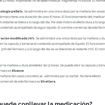
e 12 horas. Importante: no se debe masticar, fragmentar ni triturar. El nomb
ología pellets.
Se administra en una única dosis por la mañana (en ocasi
 fármaco tiene una duración de unas 8 horas. El funcionamiento del medic
restante se libera a lo largo del día. Por este motivo el efecto dura a lo larg
 el contenido acompañado de algún líquido. El nombre comercial de este fár
ración modificada 70%.
Se administra una única dosis por la mañana y d
brir la cápsula y tomarse el contenido acompañado de líquido. El funcionam
30% del fármaco y a lo largo del día se va liberando el restante 70%. El no
or la mañana y dura alrededor de 13 horas. Se puede abrir la cápsula y toma
ármaco es
Elvanse
.
 mañana (en casos concretos se administra por la noche). No tiene efecto
 comercial de este fármaco es
Strattera
.
puede conllevar la medicación?