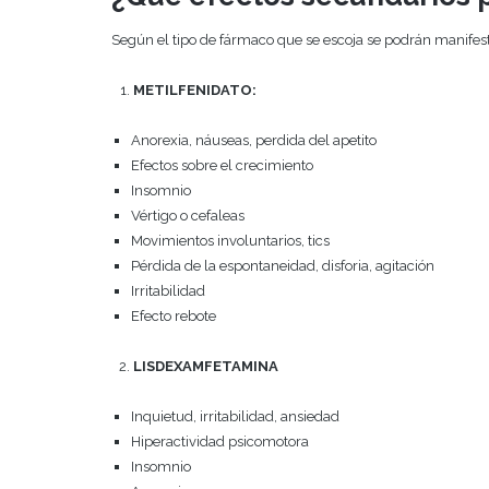
Según el tipo de fármaco que se escoja se podrán manifest
METILFENIDATO:
Anorexia, náuseas, perdida del apetito
Efectos sobre el crecimiento
Insomnio
Vértigo o cefaleas
Movimientos involuntarios, tics
Pérdida de la espontaneidad, disforia, agitación
Irritabilidad
Efecto rebote
LISDEXAMFETAMINA
Inquietud, irritabilidad, ansiedad
Hiperactividad psicomotora
Insomnio