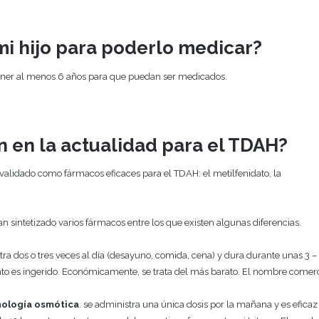
i hijo para poderlo medicar?
tener al menos 6 años para que puedan ser medicados.
 en la actualidad para el TDAH?
n validado como fármacos eficaces para el TDAH: el metilfenidato, la
han sintetizado varios fármacos entre los que existen algunas diferencias.
ra dos o tres veces al día (desayuno, comida, cena) y dura durante unas 3 –
to es ingerido. Económicamente, se trata del más barato. El nombre comerc
nología osmótica
. se administra una única dosis por la mañana y es eficaz