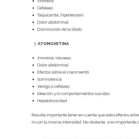
Anorexia
Cefaleas
Taquicardia, hipertensión
Dolor abdominal
Disminución de la líbido
ATOMOXETINA
Anorexia, náuseas
Dolor abdominal
Efectos sobre el crecimiento
Somnolencia
Vértigo o cefaleas
Ideación y/o comportamientos suicidas
Hepatotoxicidad
Resulta importante tener en cuenta que estos efectos adve
ni con la misma intensidad. No obstante, sí es importante c