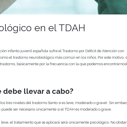
cológico en el TDAH
ión infanto-juvenil española sufre el Trastorno por Déficit de Atención con
omo el trastorno neurobiológico más común en los niños. Por este motivo, 
 trastorno, básicamente por la frecuencia con la que podemos encontrárnosl
e debe llevar a cabo?
os tres niveles del trastorno (tanto si es leve, moderado o grave). Sin embar
o
puede ser necesario únicamente si el TDAH es moderado o grave.
eve, el tratamiento que se aplicará será únicamente psicológico. No obstan