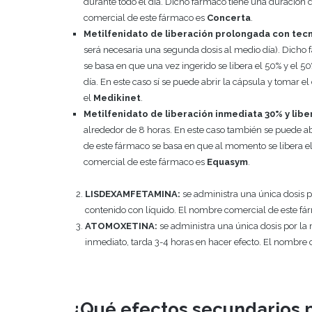
durante todo el día. Dicho fármaco tiene una duración d
comercial de este fármaco es
Concerta
.
Metilfenidato de liberación prolongada con tecn
será necesaria una segunda dosis al medio día). Dicho
se basa en que una vez ingerido se libera el 50% y el 50% 
día. En este caso sí se puede abrir la cápsula y tomar
el
Medikinet
.
Metilfenidato de liberación inmediata 30% y libe
alrededor de 8 horas. En este caso también se puede a
de este fármaco se basa en que al momento se libera el 
comercial de este fármaco es
Equasym
.
LISDEXAMFETAMINA:
se administra una única dosis p
contenido con líquido. El nombre comercial de este f
ATOMOXETINA:
se administra una única dosis por la
inmediato, tarda 3-4 horas en hacer efecto. El nombre
¿Qué efectos secundarios 