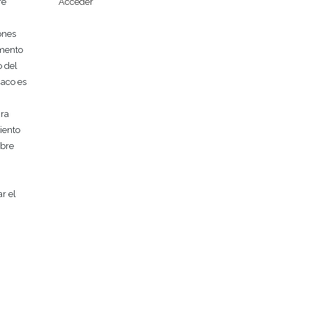
Acceder
re
ones
amento
o del
maco es
ura
iento
mbre
r el