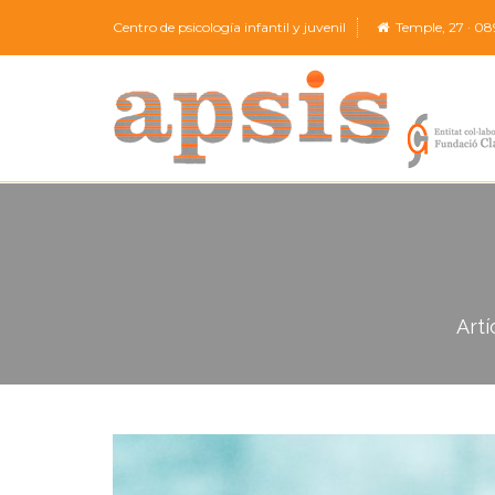
Centro de psicología infantil y juvenil
Temple, 27 · 08
Artí