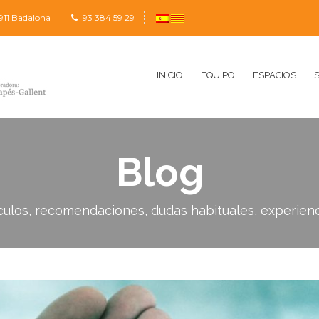
911 Badalona
9
3 384 59 29
INICIO
EQUIPO
ESPACIOS
Blog
culos, recomendaciones, dudas habituales, experienci